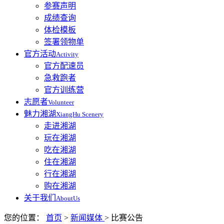
参赛声明
成绩查询
体检模板
签署领物单
官方活动
Activity
官方配速员
急救跑者
官方训练营
志愿者
Volunteer
魅力湘湖
XiangHu Scenery
走进湘湖
玩在湘湖
吃在湘湖
住在湘湖
行在湘湖
购在湘湖
关于我们
AboutUs
您的位置：
首页
>
新闻媒体
>
比赛公告