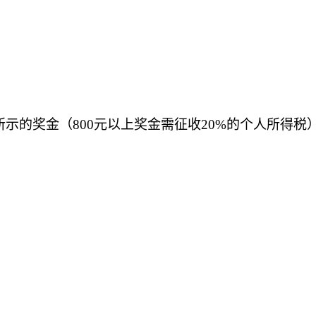
所示的奖金（
800元以上奖金
需征收
20%
的个人所得税