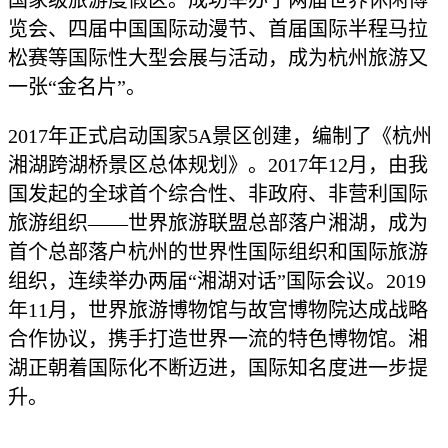
国家级旅游度假区。成功举办了两届世界休闲博
览会、四届中国国际动漫节、首届国际半程马拉
松赛等国际性大型会展与活动，成为杭州旅游又
一张
“
金名片
”
。
2017
年正式启动国家
5A
景区创建，编制了《杭州
湘湖跨湖桥景区总体规划》。
2017
年
12
月，由我
国发起的全球首个综合性、非政府、非营利国际
旅游组织
——
世界旅游联盟总部落户湘湖，成为
首个总部落户杭州的世界性国际组织和国际旅游
组织，连续举办两届
“
湘湖对话
”
国际会议。
2019
年
11
月，世界旅游博物馆与故宫博物院达成战略
合作协议，携手打造世界一流的特色博物馆。湘
湖正朝着国际化不断迈进，国际知名度进一步提
升。