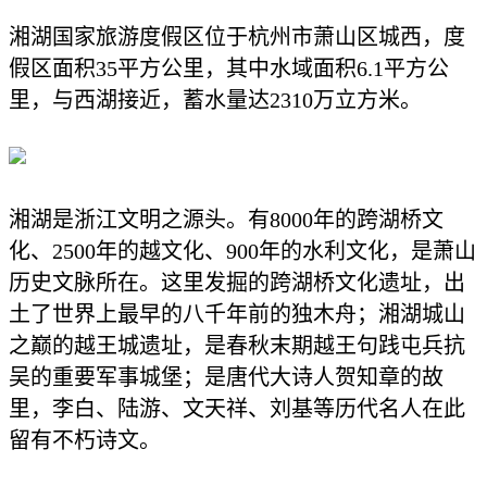
湘湖国家旅游度假区位于杭州市萧山区城西，度
假区面积
35
平方公里，其中水域面积
6.1
平方公
里，与西湖接近，蓄水量达
2310
万立方米。
湘湖是浙江文明之源头。有
8000
年的跨湖桥文
化、
2500
年的越文化、
900
年的水利文化，是萧山
历史文脉所在。这里发掘的跨湖桥文化遗址，出
土了世界上最早的八千年前的独木舟；湘湖城山
之巅的越王城遗址，是春秋末期越王句践屯兵抗
吴的重要军事城堡；是唐代大诗人贺知章的故
里，李白、陆游、文天祥、刘基等历代名人在此
留有不朽诗文。