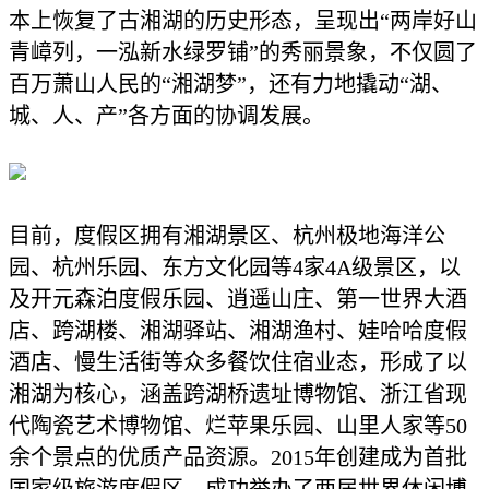
本上恢复了古湘湖的历史形态，呈现出
“
两岸好山
青嶂列，一泓新水绿罗铺
”
的秀丽景象，不仅圆了
百万萧山人民的
“
湘湖梦
”
，还有力地撬动
“
湖、
城、人、产
”
各方面的协调发展。
目前，度假区拥有湘湖景区、杭州极地海洋公
园、杭州乐园、东方文化园等
4
家
4A
级景区，以
及开元森泊度假乐园、逍遥山庄、第一世界大酒
店、跨湖楼、湘湖驿站、湘湖渔村、娃哈哈度假
酒店、慢生活街等众多餐饮住宿业态，形成了以
湘湖为核心，涵盖跨湖桥遗址博物馆、浙江省现
代陶瓷艺术博物馆、烂苹果乐园、山里人家等
50
余个景点的优质产品资源。
2015
年创建成为首批