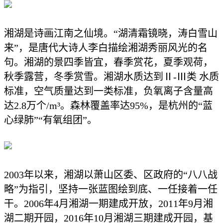
湘湖是诗画江南之仙境。
“
湖清霜镜晓，涛白雪山
来
”
，是唐代大诗人李白描绘湘湖秀丽风光的名
句。湘湖的景四季皆宜，春季赏花，夏季观荷，
秋季露营，冬季赏雪。湘湖水质达到
Ⅱ-Ⅲ
类 水质
标准，空气质量达到一类标准，负氧离子含量高
达
2.8
万个
/m³
。森林覆盖率达
95%
，是杭州的
“
蓝
心绿肺
”“
有氧组团
”
。
2003
年以来，湘湖以萧山区委、区政府的
“
八八战
略
”
为指引，坚持一张蓝图绘到底、一任接着一任
干。
2006
年
4
月湘湖一期建成开放，
2011
年
9
月湘
湖二期开园，
2016
年
10
月湘湖三期建成开园，基