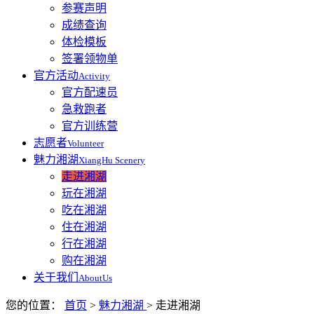
参赛声明
成绩查询
体检模板
签署领物单
官方活动
Activity
官方配速员
急救跑者
官方训练营
志愿者
Volunteer
魅力湘湖
XiangHu Scenery
走进湘湖
玩在湘湖
吃在湘湖
住在湘湖
行在湘湖
购在湘湖
关于我们
AboutUs
您的位置：
首页
>
魅力湘湖
>
走进湘湖