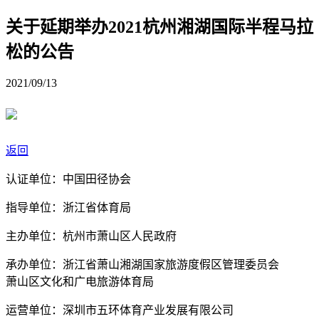
关于延期举办2021杭州湘湖国际半程马拉
松的公告
2021/09/13
返回
认证单位：
中国田径协会
指导单位：
浙江省体育局
主办单位：
杭州市萧山区人民政府
承办单位：
浙江省萧山湘湖国家旅游度假区管理委员会
萧山区文化和广电旅游体育局
运营单位：
深圳市五环体育产业发展有限公司