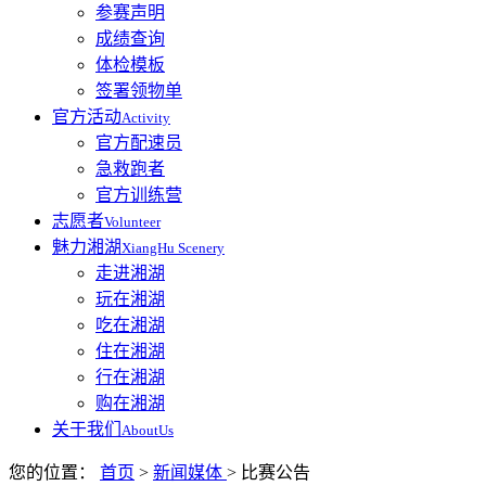
参赛声明
成绩查询
体检模板
签署领物单
官方活动
Activity
官方配速员
急救跑者
官方训练营
志愿者
Volunteer
魅力湘湖
XiangHu Scenery
走进湘湖
玩在湘湖
吃在湘湖
住在湘湖
行在湘湖
购在湘湖
关于我们
AboutUs
您的位置：
首页
>
新闻媒体
>
比赛公告