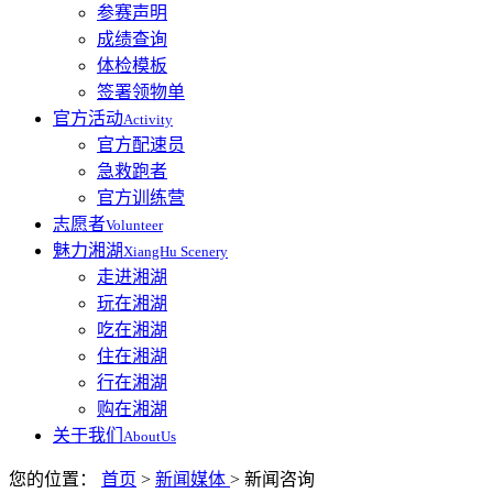
参赛声明
成绩查询
体检模板
签署领物单
官方活动
Activity
官方配速员
急救跑者
官方训练营
志愿者
Volunteer
魅力湘湖
XiangHu Scenery
走进湘湖
玩在湘湖
吃在湘湖
住在湘湖
行在湘湖
购在湘湖
关于我们
AboutUs
您的位置：
首页
>
新闻媒体
>
新闻咨询