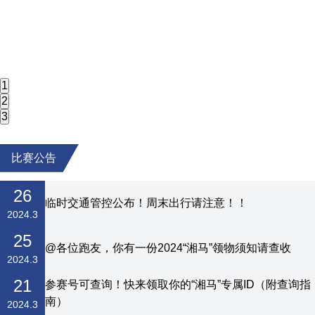
1
2
3
比赛公告
26
临时交通管控公布！周末出行请注意！！
2024
.
3
25
@各位跑友，你有一份2024“湘马”领物须知请查收
2024
.
3
21
参赛号可查询！快来领取你的“湘马”专属ID（附查询指
南）
2024
.
3