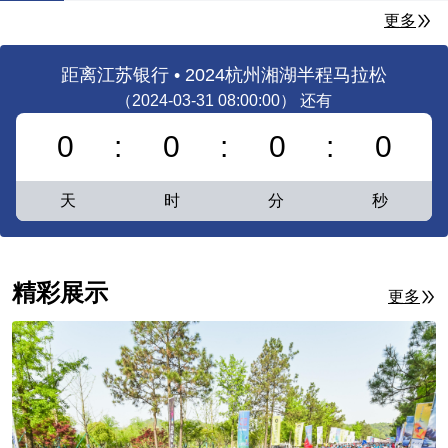
更多
距离
江苏银行 • 2024杭州湘湖半程马拉松
（
2024-03-31 08:00:00
） 还有
0
:
0
:
0
:
0
天
时
分
秒
精彩展示
更多
Preview